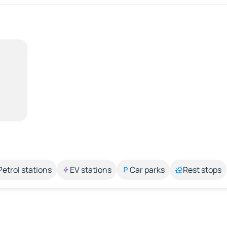
Petrol stations
EV stations
Car parks
Rest stops