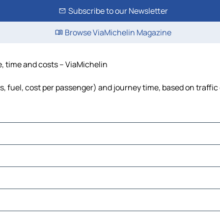
Subscribe to our Newsletter
Browse ViaMichelin Magazine
e, time and costs – ViaMichelin
ls, fuel, cost per passenger) and journey time, based on traffic