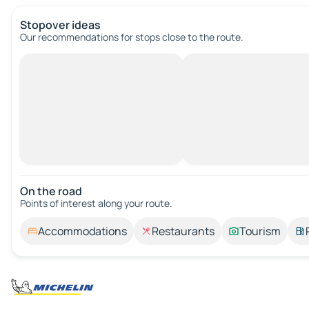
Stopover ideas
Our recommendations for stops close to the route.
On the road
Points of interest along your route.
Accommodations
Restaurants
Tourism