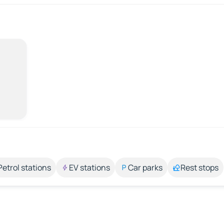
Petrol stations
EV stations
Car parks
Rest stops